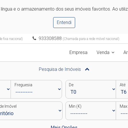
e língua e o armazenamento dos seus imóveis favoritos. Ao utili
Entendi
933308588
 fixa nacional)
(Chamada para a rede móvel nacional)
Empresa
Venda
A
Pesquisa de Imóveis
Freguesia
De
Até
de Imóvel
Min (€)
Max 
Mais Opções