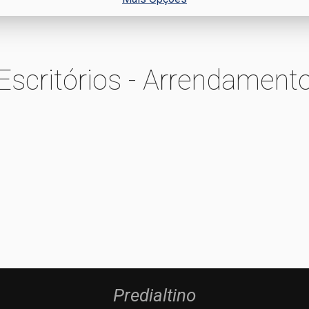
Escritórios - Arrendament
Predialtino