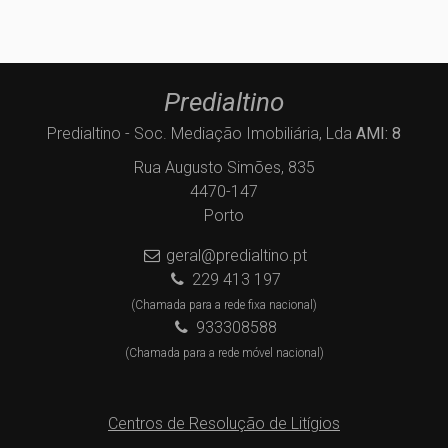
Predialtino
Predialtino - Soc. Mediação Imobiliária, Lda
AMI: 8
Rua Augusto Simões, 835
4470-147
Porto
geral@predialtino.pt
229 413 197
(Chamada para a rede fixa nacional)
933308588
(Chamada para a rede móvel nacional)
Centros de Resolução de Litígios