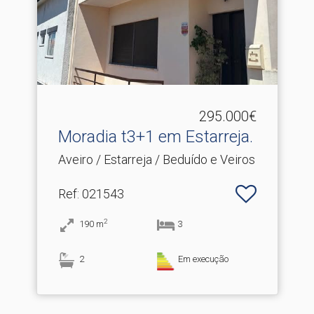
295.000€
Moradia t3+1 em Estarreja.​
Aveiro / Estarreja / Beduído e Veiros
Ref
: 021543
2
190
m
3
2
Em execução