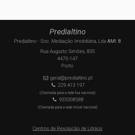
Predialtino
Predialtino - Soc. Mediação Imobiliária, Lda
AMI: 8
Rua Augusto Simões, 835
4470-147
Porto
geral@predialtino.pt
229 413 197
(Chamada para a rede fixa nacional)
933308588
(Chamada para a rede móvel nacional)
Centros de Resolução de Litígios